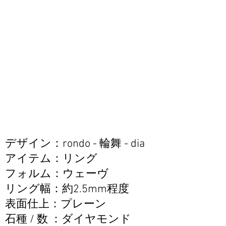
------
素材：3種類から選べま
す
Pt950（プラチナ）
K18YG（イエローゴール
ド）
K18PG（ピンクゴール
ド）
デザイン：rondo - 輪舞 - dia
アイテム：リング
フォルム：ウェーヴ
リング幅：約2.5mm程度
表面仕上：プレーン
​石種 / 数 ：ダイヤモンド