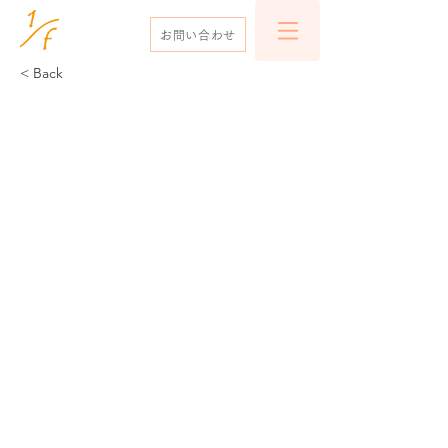
お問い合わせ
< Back
デザイン：rondo - 輪舞 -
dia
アイテム：リング
フォルム：ウェーヴ
リング幅：約2.5mm程度
表面仕上：プレーン
​石種 / 数 ：ダイヤモン
ド 5pc
リングサイズ：3号～18
号まで