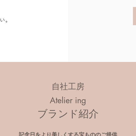
。
さい。
自社工房
Atelier ing
ブランド紹介
記念日をより美しくする宝もののご提供